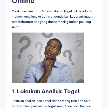
Online
Meskipun mencapai Maxwin dalam togel online adalah
momen yang langka dan mengandalkan keberuntungan,
ada beberapa tips yang dapat meningkatkan peluang
Anda:
1. Lakukan Analisis Togel
Lakukan analisis dan penelitian tentang tren dan pola
angka dalam permainan togel yang Anda pilih. Pelajari