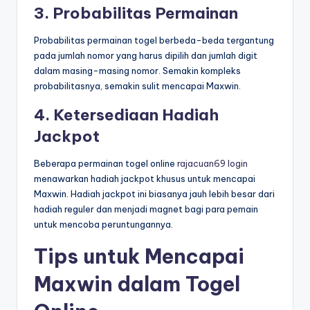
3. Probabilitas Permainan
Probabilitas permainan togel berbeda-beda tergantung
pada jumlah nomor yang harus dipilih dan jumlah digit
dalam masing-masing nomor. Semakin kompleks
probabilitasnya, semakin sulit mencapai Maxwin.
4. Ketersediaan Hadiah
Jackpot
Beberapa permainan togel online
rajacuan69 login
menawarkan hadiah jackpot khusus untuk mencapai
Maxwin. Hadiah jackpot ini biasanya jauh lebih besar dari
hadiah reguler dan menjadi magnet bagi para pemain
untuk mencoba peruntungannya.
Tips untuk Mencapai
Maxwin dalam Togel