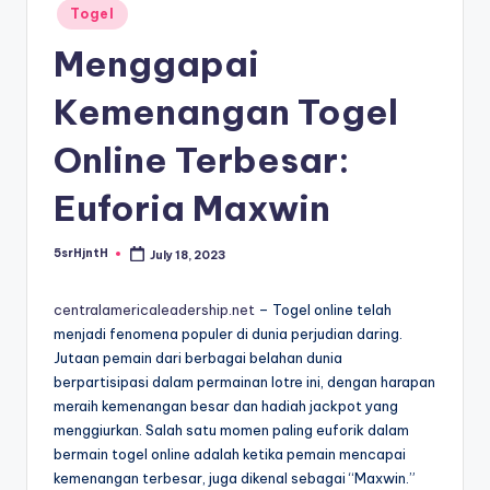
a
Posted
Togel
l
in
Menggapai
e
Kemenangan Togel
a
d
Online Terbesar:
e
Euforia Maxwin
r
s
5srHjntH
July 18, 2023
Posted
by
hi
centralamericaleadership.net
–
Togel online telah
p
menjadi fenomena populer di dunia perjudian daring.
Jutaan pemain dari berbagai belahan dunia
berpartisipasi dalam permainan lotre ini, dengan harapan
meraih kemenangan besar dan hadiah jackpot yang
menggiurkan. Salah satu momen paling euforik dalam
bermain togel online adalah ketika pemain mencapai
kemenangan terbesar, juga dikenal sebagai “Maxwin.”