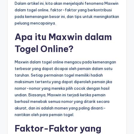
Dalam artikel ini, kita akan menjelajahi fenomena Maxwin
dalam togel online, faktor-faktor yang berkontribusi
pada kemenangan besar ini, dan tips untuk meningkatkan
peluang mencapainya.
Apa itu Maxwin dalam
Togel Online?
Maxwin dalam togel online mengacu pada kemenangan
terbesar yang dapat dicapai oleh pemain dalam satu
taruhan. Setiap permainan togel memiliki hadiah
maksimum tertentu yang dapat diperoleh pemain jika
nomor-nomor yang mereka pilih cocok dengan hasil
undian. Biasanya, Maxwin ini terjadi ketika pemain
berhasil menebak semua nomor yang ditarik secara
akurat, dan ini adalah momen yang paling dinanti-
nantikan oleh para pemain togel.
Faktor-Faktor yang