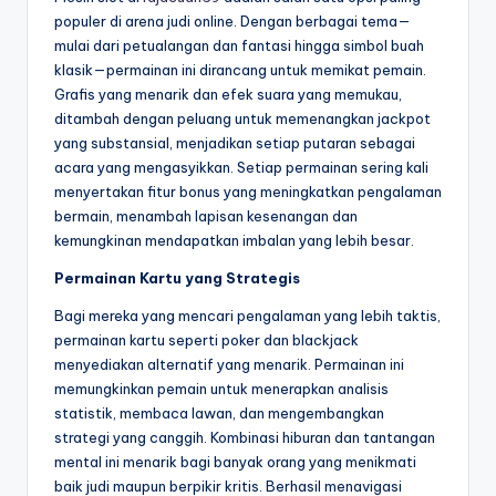
populer di arena judi online. Dengan berbagai tema—
mulai dari petualangan dan fantasi hingga simbol buah
klasik—permainan ini dirancang untuk memikat pemain.
Grafis yang menarik dan efek suara yang memukau,
ditambah dengan peluang untuk memenangkan jackpot
yang substansial, menjadikan setiap putaran sebagai
acara yang mengasyikkan. Setiap permainan sering kali
menyertakan fitur bonus yang meningkatkan pengalaman
bermain, menambah lapisan kesenangan dan
kemungkinan mendapatkan imbalan yang lebih besar.
Permainan Kartu yang Strategis
Bagi mereka yang mencari pengalaman yang lebih taktis,
permainan kartu seperti poker dan blackjack
menyediakan alternatif yang menarik. Permainan ini
memungkinkan pemain untuk menerapkan analisis
statistik, membaca lawan, dan mengembangkan
strategi yang canggih. Kombinasi hiburan dan tantangan
mental ini menarik bagi banyak orang yang menikmati
baik judi maupun berpikir kritis. Berhasil menavigasi