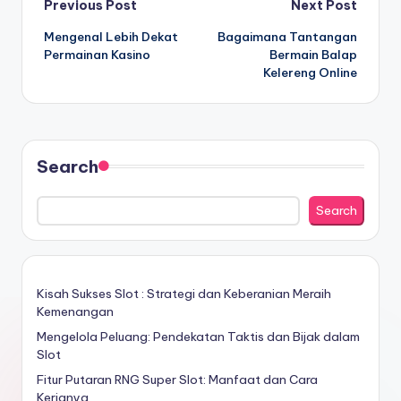
Post
Previous Post
Next Post
Mengenal Lebih Dekat
Bagaimana Tantangan
navigation
Permainan Kasino
Bermain Balap
Kelereng Online
Search
Search
Kisah Sukses Slot : Strategi dan Keberanian Meraih
Kemenangan
Mengelola Peluang: Pendekatan Taktis dan Bijak dalam
Slot
Fitur Putaran RNG Super Slot: Manfaat dan Cara
Kerjanya