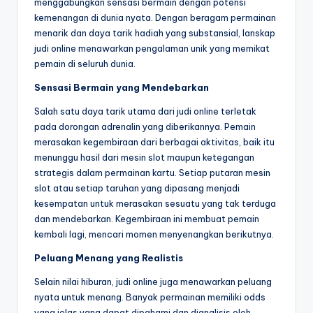
a
menggabungkan sensasi bermain dengan potensi
kemenangan di dunia nyata. Dengan beragam permainan
l
menarik dan daya tarik hadiah yang substansial, lanskap
e
judi online menawarkan pengalaman unik yang memikat
pemain di seluruh dunia.
a
Sensasi Bermain yang Mendebarkan
d
e
Salah satu daya tarik utama dari judi online terletak
pada dorongan adrenalin yang diberikannya. Pemain
r
merasakan kegembiraan dari berbagai aktivitas, baik itu
s
menunggu hasil dari mesin slot maupun ketegangan
strategis dalam permainan kartu. Setiap putaran mesin
hi
slot atau setiap taruhan yang dipasang menjadi
p
kesempatan untuk merasakan sesuatu yang tak terduga
dan mendebarkan. Kegembiraan ini membuat pemain
kembali lagi, mencari momen menyenangkan berikutnya.
Peluang Menang yang Realistis
Selain nilai hiburan, judi online juga menawarkan peluang
nyata untuk menang. Banyak permainan memiliki odds
yang jelas yang dapat dipahami dan dianalisis oleh