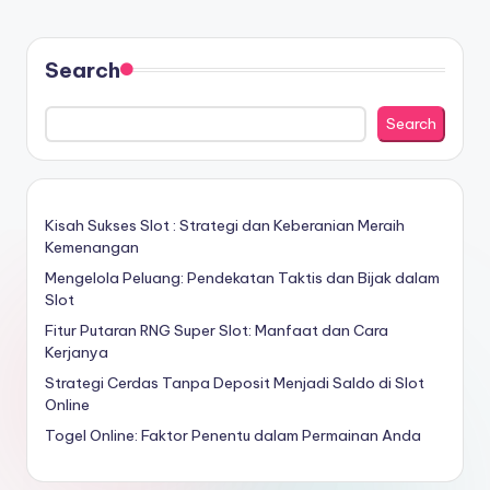
Search
Search
Kisah Sukses Slot : Strategi dan Keberanian Meraih
Kemenangan
Mengelola Peluang: Pendekatan Taktis dan Bijak dalam
Slot
Fitur Putaran RNG Super Slot: Manfaat dan Cara
Kerjanya
Strategi Cerdas Tanpa Deposit Menjadi Saldo di Slot
Online
Togel Online: Faktor Penentu dalam Permainan Anda