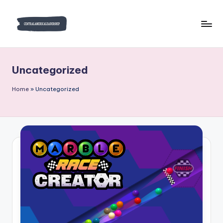
Skip
to
c
content
e
Uncategorized
n
tr
Home
»
Uncategorized
a
l
a
m
e
ri
c