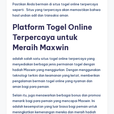
Pastikan Anda bermain di situs togel online terpercaya
seperti . Situs yang terpercaya akan memastikan bahwa
hasil undian adil dan transaksi aman.
Platform Togel Online
Terpercaya untuk
Meraih Maxwin
adalah salah satu situs togel online terpercaya yang
menyediakan berbagai jenis permainan togel dengan
hadiah Maxwin yang menggiurkan. Dengan menggunakan
teknologi terkini dan keamanan yang ketat, memberikan
pengalaman bermain togel online yang nyaman dan
aman bagi para pemain.
Selain itu, juga menawarkan berbagai bonus dan promosi
menarik bagi para pemain yang mencapai Maxwin. Ini
adalah kesempatan yang luar biasa bagi pemain untuk
meningkatkan kemenangan mereka dan meraih hadiah