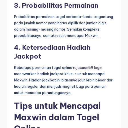
3. Probabilitas Permainan
Probabilitas permainan togel berbeda-beda tergantung
pada jumlah nomor yang harus dipilih dan jumlah digit
dalam masing-masing nomor. Semakin kompleks
probabilitasnya, semakin sulit mencapai Maxwin.
4. Ketersediaan Hadiah
Jackpot
Beberapa permainan togel online
rajacuan69 login
menawarkan hadiah jackpot khusus untuk mencapai
Maxwin. Hadiah jackpot ini biasanya jauh lebih besar dari
hadiah reguler dan menjadi magnet bagi para pemain
untuk mencoba peruntungannya.
Tips untuk Mencapai
Maxwin dalam Togel