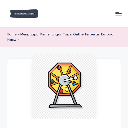
Skip
to
c
content
e
Home
»
Menggapai Kemenangan Togel Online Terbesar: Euforia
Maxwin
n
tr
a
l
a
m
e
ri
c