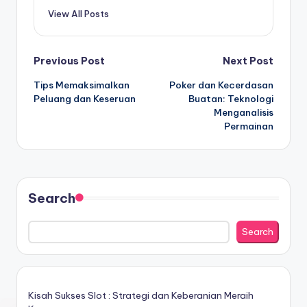
View All Posts
Post
Previous Post
Next Post
Tips Memaksimalkan
Poker dan Kecerdasan
navigation
Peluang dan Keseruan
Buatan: Teknologi
Menganalisis
Permainan
Search
Search
Kisah Sukses Slot : Strategi dan Keberanian Meraih